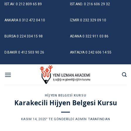
Skip
İST.AV.
0 212 809 65 89
İST.AND.
0 216 606 29 32
to
content
ANKARA
0 312 472 04 10
İZMİR
0 232 329 09 10
BURSA
0 224 334 15 98
ADANA
0 322 911 03 86
D.BAKIR
0 412 503 90 26
ANTALYA
0 242 606 14 55
HIJYEN BELGESI KURSU
Karakecili Hijyen Belgesi Kursu
KASIM 14, 2025
’' TE GÖNDERILDI
ADMIN
TARAFINDAN