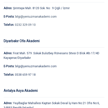
Adres:
Şirintepe Mah. 8120 Sok. No : 9 Çiğli / İzmir
E-Posta:
bilgi@yeniuzmanakademi.com
Telefon:
0232 329 09 10
Diyarbakır Ofis Akademi
Adres:
Fırat Mah. 579. Sokak Bulutbey Rönesans Sitesi D Blok Altı 17/4D
Kayapınar/Diyarbakır
E-Posta:
bilgi@yeniuzmanakademi.com
Telefon:
0538 659 97 18
Antalya Asya Akademi
Adres:
Yeşilbağlar Mahallesi Kaptan Sokak Deval İş Hanı No:21 Ofis No:6,
34893 Pendik/İstanbul