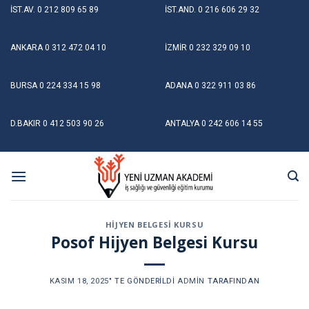
Skip
İST.AV.
0 212 809 65 89
İST.AND.
0 216 606 29 32
to
content
ANKARA
0 312 472 04 10
İZMİR
0 232 329 09 10
BURSA
0 224 334 15 98
ADANA
0 322 911 03 86
D.BAKIR
0 412 503 90 26
ANTALYA
0 242 606 14 55
HIJYEN BELGESI KURSU
Posof Hijyen Belgesi Kursu
KASIM 18, 2025
’' TE GÖNDERILDI
ADMIN
TARAFINDAN