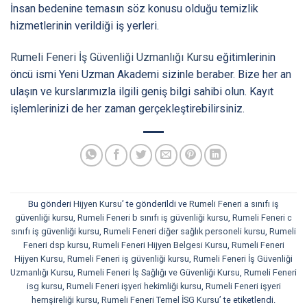
İnsan bedenine temasın söz konusu olduğu temizlik
hizmetlerinin verildiği iş yerleri.
Rumeli Feneri İş Güvenliği Uzmanlığı Kursu
eğitimlerinin
öncü ismi Yeni Uzman Akademi sizinle beraber. Bize her an
ulaşın ve kurslarımızla ilgili geniş bilgi sahibi olun. Kayıt
işlemlerinizi de her zaman gerçekleştirebilirsiniz.
Bu gönderi
Hijyen Kursu
’ te gönderildi ve
Rumeli Feneri a sınıfı iş
güvenliği kursu
,
Rumeli Feneri b sınıfı iş güvenliği kursu
,
Rumeli Feneri c
sınıfı iş güvenliği kursu
,
Rumeli Feneri diğer sağlık personeli kursu
,
Rumeli
Feneri dsp kursu
,
Rumeli Feneri Hijyen Belgesi Kursu
,
Rumeli Feneri
Hijyen Kursu
,
Rumeli Feneri iş güvenliği kursu
,
Rumeli Feneri İş Güvenliği
Uzmanlığı Kursu
,
Rumeli Feneri İş Sağlığı ve Güvenliği Kursu
,
Rumeli Feneri
isg kursu
,
Rumeli Feneri işyeri hekimliği kursu
,
Rumeli Feneri işyeri
hemşireliği kursu
,
Rumeli Feneri Temel İSG Kursu
’ te etiketlendi.