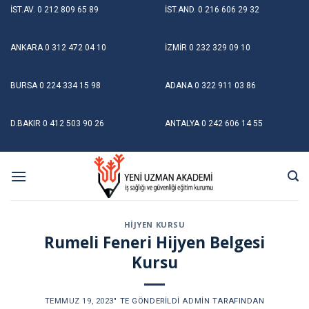
Skip
İST.AV.
0 212 809 65 89
İST.AND.
0 216 606 29 32
to
content
ANKARA
0 312 472 04 10
İZMİR
0 232 329 09 10
BURSA
0 224 334 15 98
ADANA
0 322 911 03 86
D.BAKIR
0 412 503 90 26
ANTALYA
0 242 606 14 55
HIJYEN KURSU
Rumeli Feneri Hijyen Belgesi
Kursu
TEMMUZ 19, 2023
’' TE GÖNDERILDI
ADMIN
TARAFINDAN