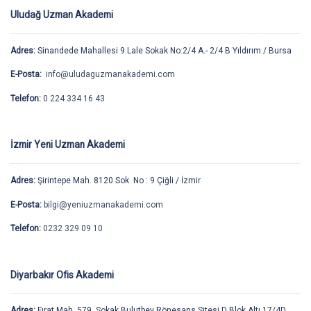
Uludağ Uzman Akademi
Adres:
Sinandede Mahallesi 9.Lale Sokak No:2/4 A.- 2/4 B Yıldırım / Bursa
E-Posta:
info@uludaguzmanakademi.com
Telefon:
0 224 334 16 43
İzmir Yeni Uzman Akademi
Adres:
Şirintepe Mah. 8120 Sok. No : 9 Çiğli / İzmir
E-Posta:
bilgi@yeniuzmanakademi.com
Telefon:
0232 329 09 10
Diyarbakır Ofis Akademi
Adres:
Fırat Mah. 579. Sokak Bulutbey Rönesans Sitesi D Blok Altı 17/4D